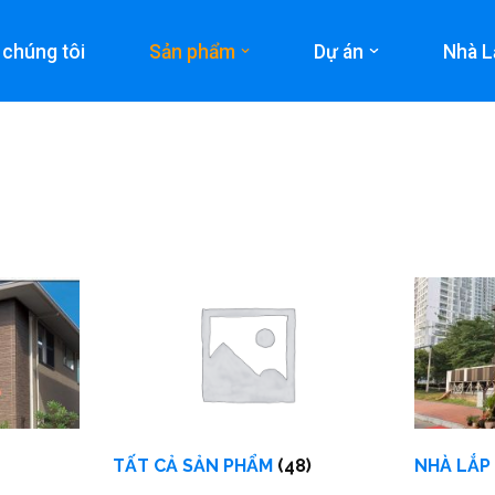
 chúng tôi
Sản phẩm
Dự án
Nhà L
TẤT CẢ SẢN PHẨM
(48)
NHÀ LẮP