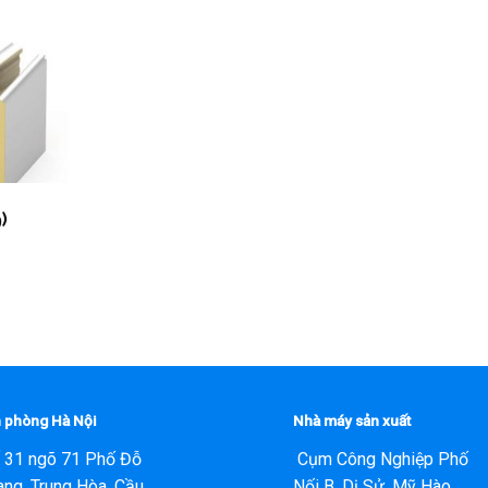
)
 phòng Hà Nội
Nhà máy sản xuất
 31 ngõ 71 Phố Đỗ
Cụm Công Nghiệp Phố
ng, Trung Hòa, Cầu
Nối B, Dị Sử, Mỹ Hào,