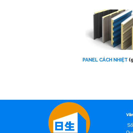
PANEL CÁCH NHIỆT
(9
Văn
Số
Qua