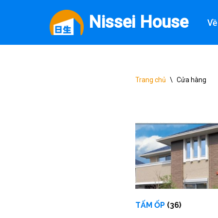
Nissei House
Về
Chuyển
tới
nội
dung
Trang chủ
\
Cửa hàng
TẤM ỐP
(36)