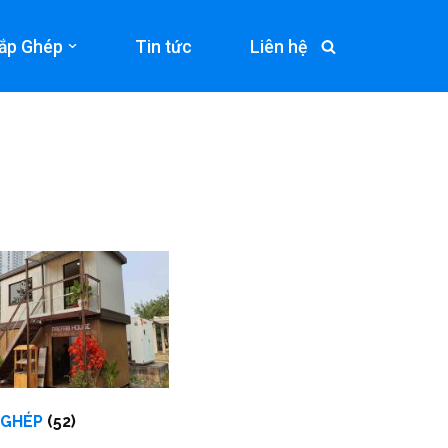
ắp Ghép
Tin tức
Liên hệ
 GHÉP
(52)