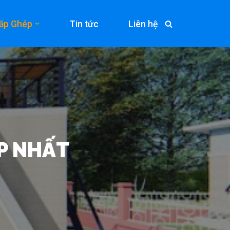
ắp Ghép
Tin tức
Liên hệ
P NHẤT