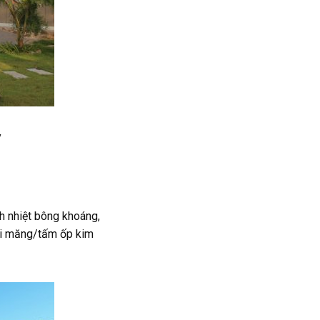
y
h nhiệt bông khoáng,
xi măng/tấm ốp kim