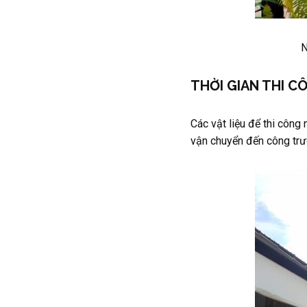
N
THỜI GIAN THI C
Các vật liệu để thi côn
vận chuyển đến công trườ