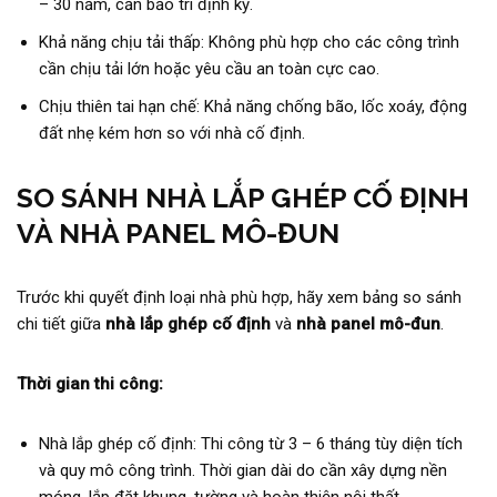
– 30 năm, cần bảo trì định kỳ.
Khả năng chịu tải thấp: Không phù hợp cho các công trình
cần chịu tải lớn hoặc yêu cầu an toàn cực cao.
Chịu thiên tai hạn chế: Khả năng chống bão, lốc xoáy, động
đất nhẹ kém hơn so với nhà cố định.
SO SÁNH NHÀ LẮP GHÉP CỐ ĐỊNH
VÀ NHÀ PANEL MÔ-ĐUN
Trước khi quyết định loại nhà phù hợp, hãy xem bảng so sánh
chi tiết giữa
nhà lắp ghép cố định
và
nhà panel mô-đun
.
Thời gian thi công:
Nhà lắp ghép cố định: Thi công từ 3 – 6 tháng tùy diện tích
và quy mô công trình. Thời gian dài do cần xây dựng nền
móng, lắp đặt khung, tường và hoàn thiện nội thất.