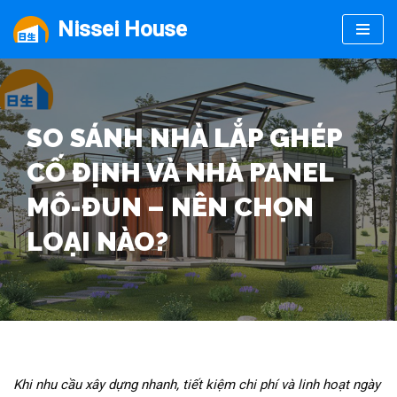
Nissei House
Chuyển
tới
nội
dung
SO SÁNH NHÀ LẮP GHÉP
CỐ ĐỊNH VÀ NHÀ PANEL
MÔ-ĐUN – NÊN CHỌN
LOẠI NÀO?
Khi nhu cầu xây dựng nhanh, tiết kiệm chi phí và linh hoạt ngày