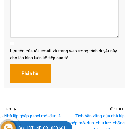
Lưu tên của tôi, email, và trang web trong trình duyệt này
cho lần bình luận kế tiếp của tôi.
TRỞ LẠI
TIẾP THEO
Nhà lắp ghép panel mô-đun là
Tính bền vững của nhà lắp
gì? Cấu tạo và nguyên lý hoạt
ghép mô-đun: chịu lực, chống
GỌI HOTLINE: 091.808.6611