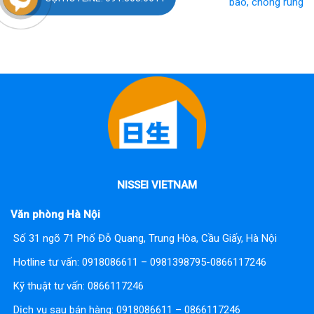
động
bão, chống rung
NISSEI VIETNAM
Văn phòng Hà Nội
Số 31 ngõ 71 Phố Đỗ Quang, Trung Hòa, Cầu Giấy, Hà Nội
Hotline tư vấn:
0918086611 – 0981398795-0866117246
Kỹ thuật tư vấn:
0866117246
Dịch vụ sau bán hàng:
0918086611 – 0866117246