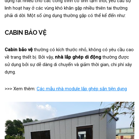
dụng rất nhiều cho các công trình có tính tạm thời, yêu cầu sự
linh hoạt hay ở các vùng khó khăn gặp nhiều thiên tai thường
phải di dời. Một số ứng dụng thường gặp có thể kể đến như:
CABIN BẢO VỆ
Cabin bảo vệ
thường có kích thước nhỏ, không có yêu cầu cao
về trang thiết bị. Bởi vậy,
nhà lắp ghép di động
thường được
sử dụng bởi sự dễ dàng di chuyển và giảm thời gian, chi phí xây
dựng.
>>> Xem thêm:
Các mẫu nhà module lắp ghép sắn tiện dụng