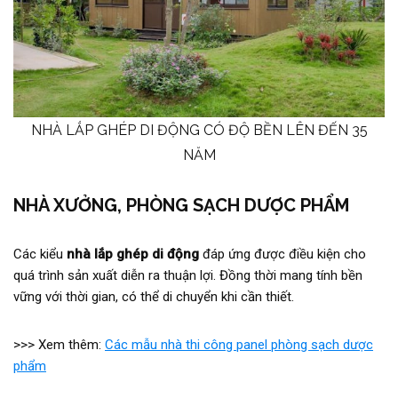
NHÀ LẮP GHÉP DI ĐỘNG CÓ ĐỘ BỀN LÊN ĐẾN 35
NĂM
NHÀ XƯỞNG, PHÒNG SẠCH DƯỢC PHẨM
Các kiểu
nhà lắp ghép di động
đáp ứng được điều kiện cho
quá trình sản xuất diễn ra thuận lợi. Đồng thời mang tính bền
vững với thời gian, có thể di chuyển khi cần thiết.
>>> Xem thêm:
Các mẫu nhà thi công panel phòng sạch dược
phẩm