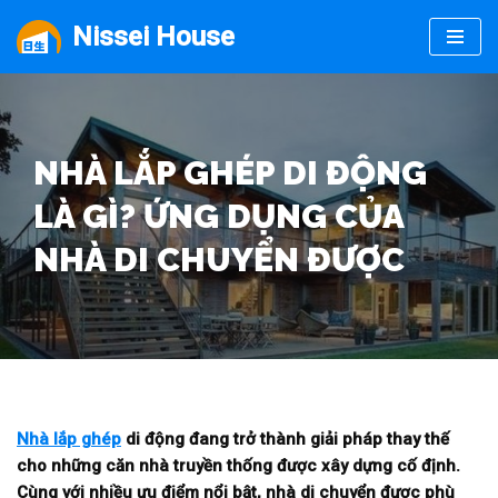
Nissei House
Chuyển
tới
nội
dung
NHÀ LẮP GHÉP DI ĐỘNG
LÀ GÌ? ỨNG DỤNG CỦA
NHÀ DI CHUYỂN ĐƯỢC
Nhà lắp ghép
di động đang trở thành giải pháp thay thế
cho những căn nhà truyền thống được xây dựng cố định.
Cùng với nhiều ưu điểm nổi bật, nhà di chuyển được phù