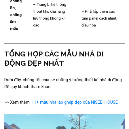
chống
– Trang bị hệ thống
ồn,
thoát khí, khả năng
– Phải lắp thêm các
chống
lưu thông không khí
tấm panel cách nhiệt,
ẩm
cao
điều hòa
mốc
TỔNG HỢP CÁC MẪU NHÀ DI
ĐỘNG ĐẸP NHẤT
Dưới đây, chúng tôi chia sẻ những ý tưởng thiết kế nhà di động
để quý khách tham khảo:
>> Xem thêm:
11+ mẫu nhà lắp ghép đẹp của NISEEI HOUSE