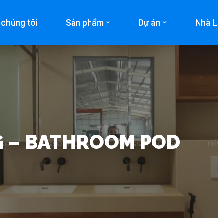
 chúng tôi
Sản phẩm
Dự án
Nhà L
G – BATHROOM POD