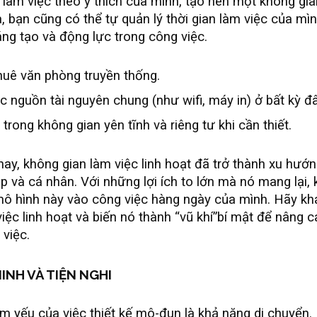
 làm việc theo ý thích của mình, tạo nên một không gi
a, bạn cũng có thể tự quản lý thời gian làm việc của mì
áng tạo và động lực trong công việc.
thuê văn phòng truyền thống.
 nguồn tài nguyên chung (như wifi, máy in) ở bất kỳ đâ
trong không gian yên tĩnh và riêng tư khi cần thiết.
nay, không gian làm việc linh hoạt đã trở thành xu hướn
 và cá nhân. Với những lợi ích to lớn mà nó mang lại, k
ô hình này vào công việc hàng ngày của mình. Hãy k
iệc linh hoạt và biến nó thành “vũ khí”bí mật để nâng c
 việc.
INH VÀ TIỆN NGHI
m yếu của việc thiết kế mô-đun là khả năng di chuyển