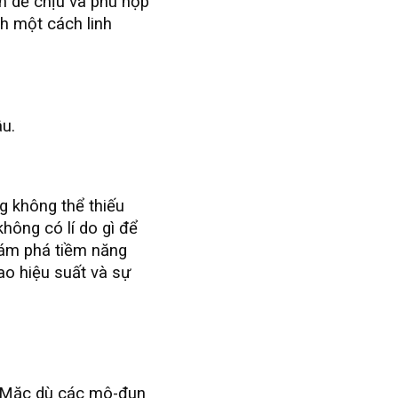
an dễ chịu và phù hợp
nh một cách linh
u.
g không thể thiếu
hông có lí do gì để
hám phá tiềm năng
ao hiệu suất và sự
. Mặc dù các mô-đun