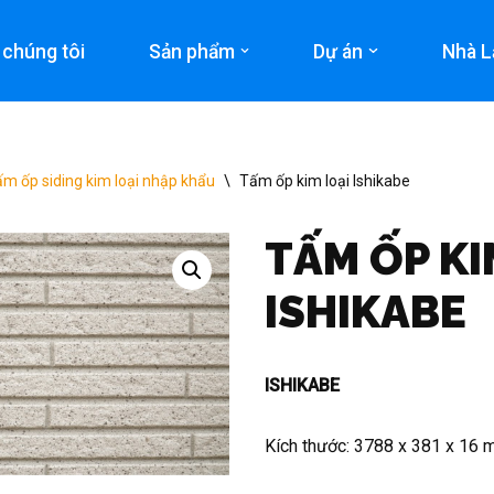
 chúng tôi
Sản phẩm
Dự án
Nhà L
m ốp siding kim loại nhập khẩu
\
Tấm ốp kim loại Ishikabe
TẤM ỐP KI
ISHIKABE
ISHIKABE
Kích thước: 3788 x 381 x 16