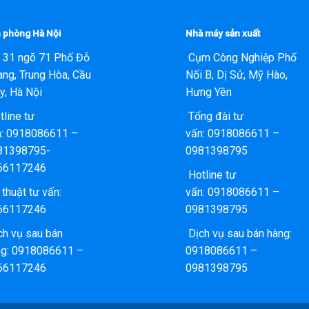
 phòng Hà Nội
Nhà máy sản xuất
 31 ngõ 71 Phố Đỗ
Cụm Công Nghiệp Phố
ng, Trung Hòa, Cầu
Nối B, Dị Sử, Mỹ Hào,
y, Hà Nội
Hưng Yên
line tư
Tổng đài tư
n:
0918086611 –
vấn:
0918086611 –
81398795-
0981398795
66117246
Hotline tư
thuật tư vấn:
vấn:
0918086611 –
66117246
0981398795
h vụ sau bán
Dịch vụ sau bán hàng:
ng:
0918086611 –
0918086611 –
66117246
0981398795