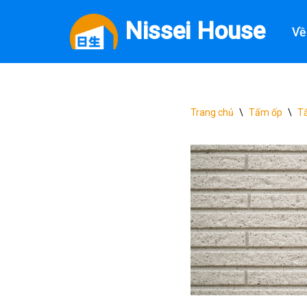
Nissei House
Về
Chuyển
tới
nội
dung
Trang chủ
\
Tấm ốp
\
Tấ