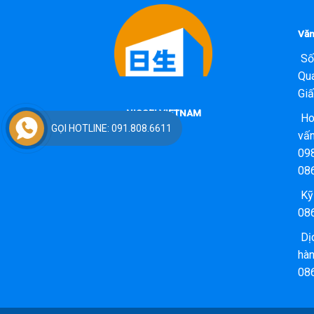
Văn
Số
Qua
Giấ
NISSEI VIETNAM
Hot
GỌI HOTLINE: 091.808.6611
vấ
09
08
Kỹ 
08
Dịc
hà
08