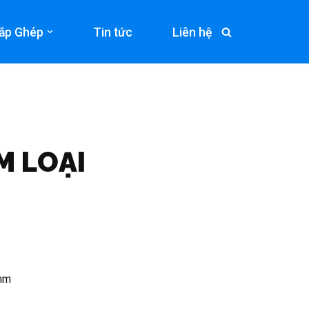
ắp Ghép
Tin tức
Liên hệ
M LOẠI
 mm