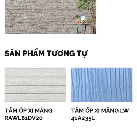
SẢN PHẨM TƯƠNG TỰ
TẤM ỐP XI MĂNG
TẤM ỐP XI MĂNG LW-
RAWL81DV20
41A235L