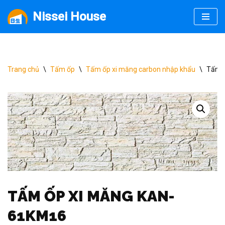
Nissei House
Chuyển
tới
nội
dung
Trang chủ
\
Tấm ốp
\
Tấm ốp xi măng carbon nhập khẩu
\
Tấm 
TẤM ỐP XI MĂNG KAN-
61KM16