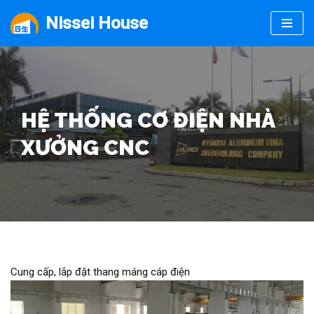
Nissei House
Chuyển
tới
nội
dung
HỆ THỐNG CƠ ĐIỆN NHÀ
XƯỞNG CNC
Cung cấp, lắp đặt thang máng cáp điện